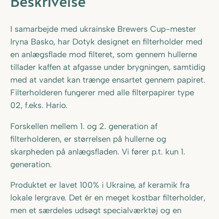
Beskrivelse
t
e
I samarbejde med ukrainske Brewers Cup-mester
r
Iryna Basko, har Dotyk designet en filterholder med
h
en anlægsflade mod filteret, som gennem hullerne
o
tillader kaffen at afgasse under brygningen, samtidig
l
med at vandet kan trænge ensartet gennem papiret.
d
Filterholderen fungerer med alle filterpapirer type
e
02, f.eks. Hario.
r
Forskellen mellem 1. og 2. generation af
–
filterholderen, er størrelsen på hullerne og
1
skarpheden på anlægsfladen. Vi fører p.t. kun 1.
.
generation.
g
e
Produktet er lavet 100% i Ukraine, af keramik fra
n
lokale lergrave. Det ér en meget kostbar filterholder,
e
men et særdeles udsøgt specialværktøj og en
r