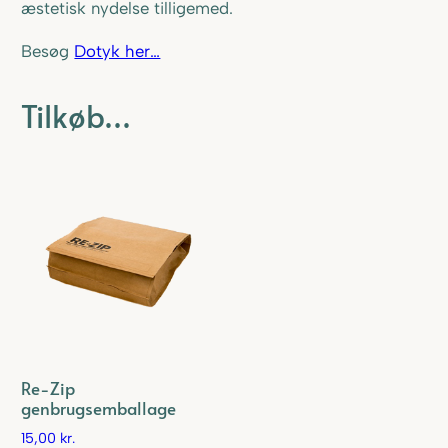
æstetisk nydelse tilligemed.
a
t
Besøg
Dotyk her…
i
o
Tilkøb…
n
a
n
t
a
l
Re-Zip
genbrugsemballage
15,00
kr.