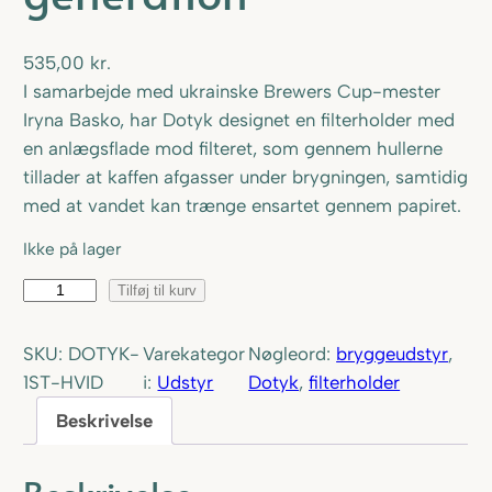
535,00
kr.
I samarbejde med ukrainske Brewers Cup-mester
Iryna Basko, har Dotyk designet en filterholder med
en anlægsflade mod filteret, som gennem hullerne
tillader at kaffen afgasser under brygningen, samtidig
med at vandet kan trænge ensartet gennem papiret.
Ikke på lager
D
Tilføj til kurv
o
t
SKU:
DOTYK-
Varekategor
Nøgleord:
bryggeudstyr
, 
y
1ST-HVID
i:
Udstyr
Dotyk
, 
filterholder
k
Beskrivelse
f
i
l