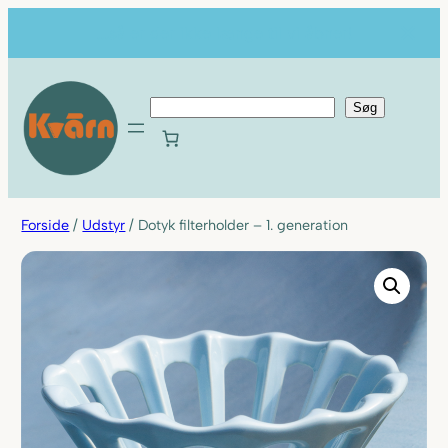
...så er der ikke længe til vi åbner!
S
Søg
ø
g
Forside
/
Udstyr
/ Dotyk filterholder – 1. generation