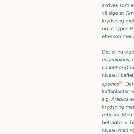
skrives som 
vil sige at
Ti
krydsning mel
og at typen
P
efterkommer 
Det er nu vigt
eugenioides
,
canephora
) 
niveau i kaffe
2)
species
. Det
kaffeplanter 
sig.
Arabica
er
krydsning me
robusta
. Men
betragter vi 
niveau med
r