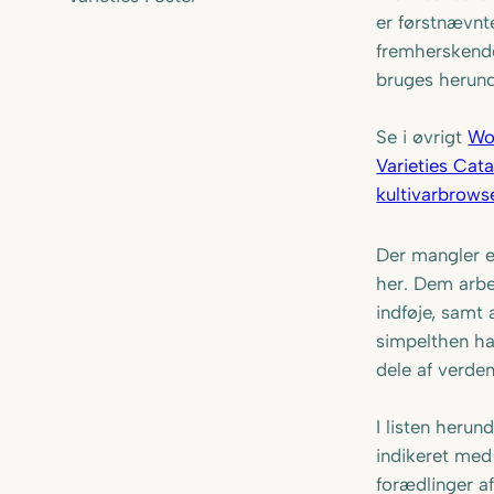
er førstnævnt
fremherskende
bruges herund
Se i øvrigt
Wo
Varieties Cat
kultivarbrows
Der mangler en
her. Dem arbej
indføje, samt 
simpelthen ha
dele af verden
I listen herun
indikeret me
forædlinger a