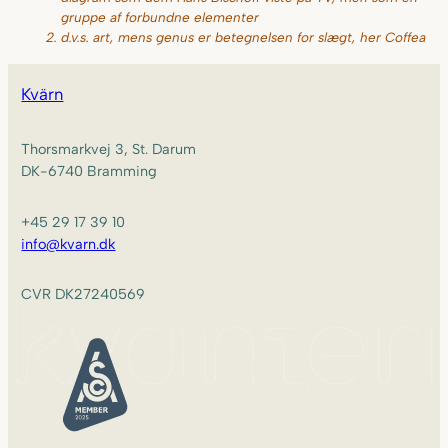
gruppe af forbundne elementer
d.v.s. art, mens
genus
er betegnelsen for slægt, her
Coffea
Kvärn
Thorsmarkvej 3, St. Darum
DK-6740 Bramming
+45 29 17 39 10
info@kvarn.dk
CVR DK27240569