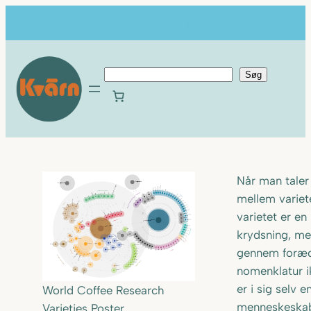
Spring
...så er der ikke længe til vi åbner!
til
indhold
S
Søg
ø
g
Når man taler
mellem variete
varietet er e
krydsning, me
gennem forædl
nomenklatur i
er i sig selv 
World Coffee Research
menneskeskab
Varieties Poster