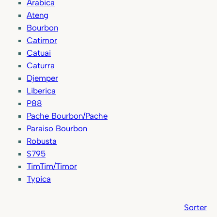
Arabica
Ateng
Bourbon
Catimor
Catuai
Caturra
Djemper
Liberica
P88
Pache Bourbon/Pache
Paraiso Bourbon
Robusta
S795
TimTim/Timor
Typica
Sorter