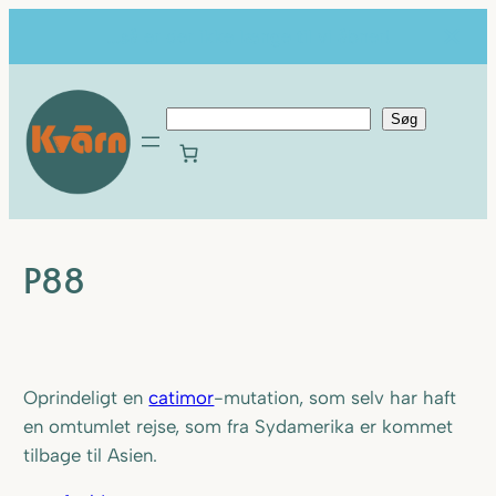
...så er der ikke længe til vi åbner!
Spring
til
S
Søg
indhold
ø
g
P88
Oprindeligt en
catimor
-mutation, som selv har haft
en omtumlet rejse, som fra Sydamerika er kommet
tilbage til Asien.