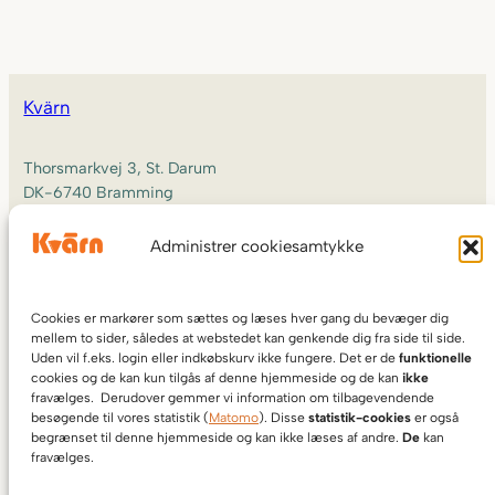
Kvärn
Thorsmarkvej 3, St. Darum
DK-6740 Bramming
Administrer cookiesamtykke
+45 29 17 39 10
info@kvarn.dk
Cookies er markører som sættes og læses hver gang du bevæger dig
CVR DK27240569
mellem to sider, således at webstedet kan genkende dig fra side til side.
Uden vil f.eks. login eller indkøbskurv ikke fungere. Det er de
funktionelle
cookies og de kan kun tilgås af denne hjemmeside og de kan
ikke
fravælges. Derudover gemmer vi information om tilbagevendende
besøgende til vores statistik (
Matomo
). Disse
statistik-cookies
er også
begrænset til denne hjemmeside og kan ikke læses af andre.
De
kan
fravælges.