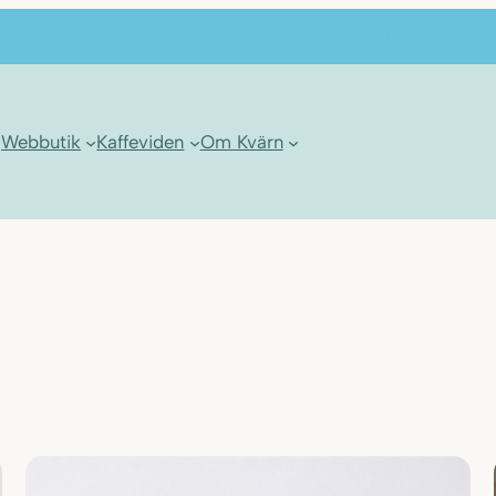
...så er der ikke længe til vi åbner!
Webbutik
Kaffeviden
Om Kvärn