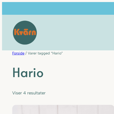
Spring
til
indhold
Forside
/ Varer tagged “Hario”
Hario
Viser 4 resultater