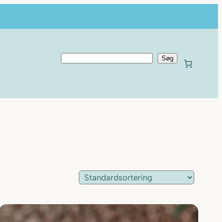
S
Søg
ø
g