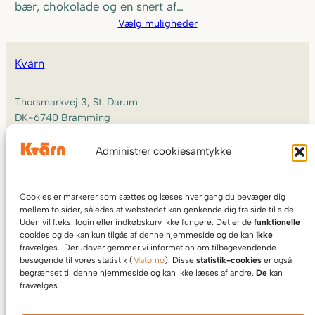
bær, chokolade og en snert af…
155,00 kr.
Vælg muligheder
Kvärn
Thorsmarkvej 3, St. Darum
DK-6740 Bramming
Administrer cookiesamtykke
+45 29 17 39 10
info@kvarn.dk
Cookies er markører som sættes og læses hver gang du bevæger dig
CVR DK27240569
mellem to sider, således at webstedet kan genkende dig fra side til side.
Uden vil f.eks. login eller indkøbskurv ikke fungere. Det er de
funktionelle
cookies og de kan kun tilgås af denne hjemmeside og de kan
ikke
fravælges. Derudover gemmer vi information om tilbagevendende
besøgende til vores statistik (
Matomo
). Disse
statistik-cookies
er også
begrænset til denne hjemmeside og kan ikke læses af andre.
De
kan
fravælges.