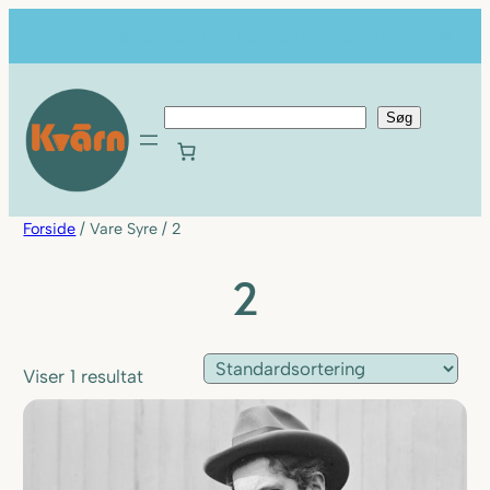
...så er der ikke længe til vi åbner!
S
Søg
ø
g
Forside
/ Vare Syre / 2
2
Viser 1 resultat