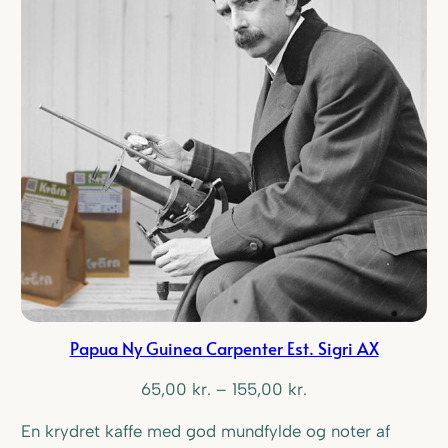
Papua Ny Guinea Carpenter Est. Sigri AX
Prisinterval:
65,00
kr.
–
155,00
kr.
65,00 kr.
En krydret kaffe med god mundfylde og noter af
til