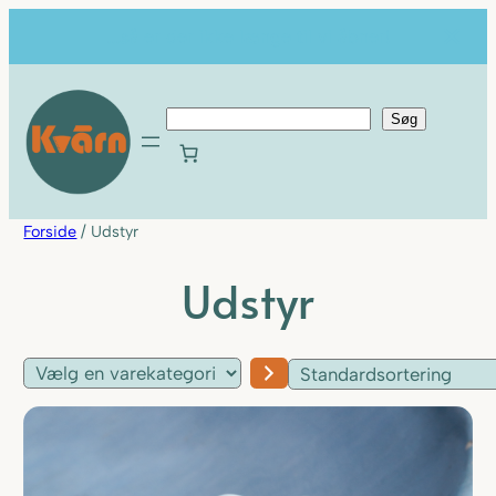
...så er der ikke længe til vi åbner!
S
Søg
ø
g
Forside
/ Udstyr
Udstyr
Vælg
en
varekategori